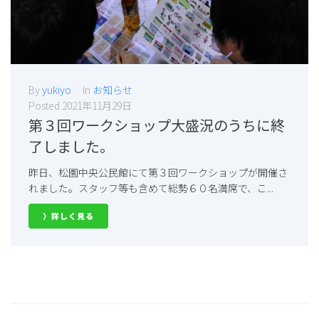
By
yukiyo
In
お知らせ
Posted
2021年11月29日
第３回ワークショップ大盛況のうちに終
了しました。
昨日、松園中央公民館にて第３回ワークショップが開催さ
れました。スタッフ等も含めて総勢６０名満席で、こ...
〉詳しく見る