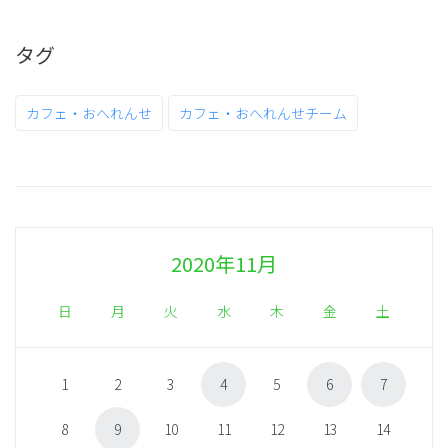
タグ
カフェ・おへれんせ
カフェ・おへれんせチーム
2020年11月
日
月
火
水
木
金
土
1
2
3
4
5
6
7
8
9
10
11
12
13
14